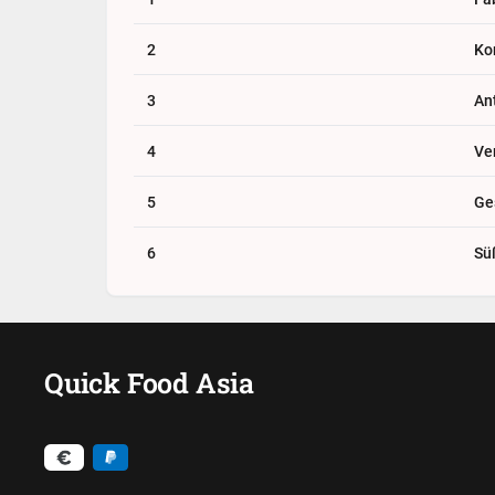
2
Ko
3
An
4
Ve
5
Ge
6
Sü
Quick Food Asia