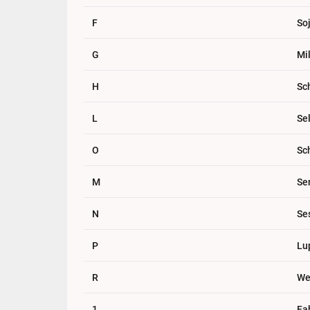
F
So
G
Mi
H
Sc
L
Sel
O
Sc
M
Se
N
Se
P
Lu
R
We
1
Fa