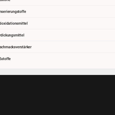
nserierungstoffe
tioxidationsmittel
rdickungsmittel
schmacksverstärker
ßstoffe