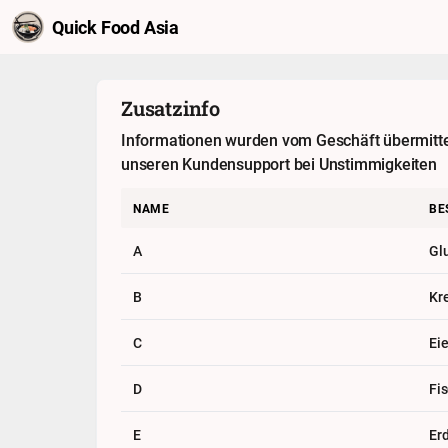
Quick Food Asia
Zusatzinfo
Informationen wurden vom Geschäft übermittelt
unseren Kundensupport bei Unstimmigkeiten
NAME
BE
A
Gl
B
Kr
C
Eie
D
Fi
E
Er