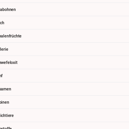
jabohnen
lch
halenfrüchte
lerie
hwefeloxit
nf
samen
pinen
ichtiere
bstoffe